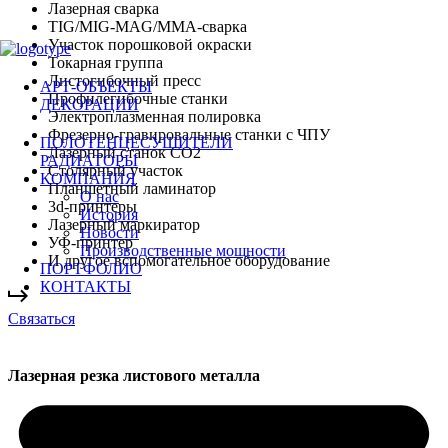
Лазерная сварка
TIG/MIG-MAG/MMA-сварка
Участок порошковой окраски
Токарная группа
Листогибочный пресс
АРТ-ОБЪЕКТЫ
Профилегибочные станки
ДЕКОРАЦИИ
Электроплазменная полировка
Фрезерно-гравировальные станки с ЧПУ
ПОЛОТЕНЦЕСУШИТЕЛИ
Лазерный станок СО2
РАДИАТОРЫ
Столярный участок
КОМПАНИЯ
Планшетный ламинатор
О нас
3d-принтеры
История
Лазерный маркиратор
Новости
УФ-принтер
Производственные мощности
И другое вспомогательное оборудование
ПОРТФОЛИО
КОНТАКТЫ
С
в
я
з
а
т
ь
с
я
Лазерная резка листового металла