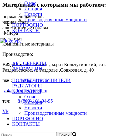
О нас
Материалы, с которыми мы работаем:
История
Новости
нержавеющая сталь
Производственные мощности
черная сталь
ПОРТФОЛИО
алюминиевые сплавы
КОНТАКТЫ
Фанера
пластики
композитные материалы
Производство:
АРТ-ОБЪЕКТЫ
Владимирская область, м.р-н Кольчугинский, с.п.
ДЕКОРАЦИИ
Раздольевское, п. Раздолье ,Совхозная, д. 40
mail:
info@artvm.ru
ПОЛОТЕНЦЕСУШИТЕЛИ
РАДИАТОРЫ
zakaz_broner@mail.ru
КОМПАНИЯ
О нас
тел:
8 (800) 101-94-95
История
Новости
Vk
Производственные мощности
ПОРТФОЛИО
КОНТАКТЫ