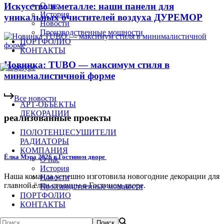
Искусство в металле: наши панели для
О нас
История
уникальных очистителей воздуха ДУРЕМОР
Новости
Производственные мощности
ПОРТФОЛИО
КОНТАКТЫ
Новинка: TUBO — максимум стиля в
минималистичной форме
В
с
е
н
о
в
о
с
т
и
АРТ-ОБЪЕКТЫ
ДЕКОРАЦИИ
реализованные проекты
ПОЛОТЕНЦЕСУШИТЕЛИ
РАДИАТОРЫ
КОМПАНИЯ
Ёлка Мэра 2026 в Гостином дворе
О нас
История
Наша команда успешно изготовила новогодние декорации для
Новости
главной ёлки столицы в Гостином дворе.
Производственные мощности
ПОРТФОЛИО
КОНТАКТЫ