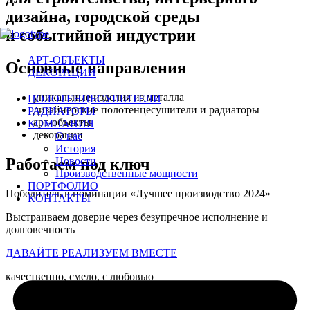
дизайна, городской среды
и событийной индустрии
АРТ-ОБЪЕКТЫ
Основные направления
ДЕКОРАЦИИ
уникальные изделия из металла
ПОЛОТЕНЦЕСУШИТЕЛИ
дизайнерские полотенцесушители и радиаторы
РАДИАТОРЫ
арт-объекты
КОМПАНИЯ
декорации
О нас
История
Работаем под ключ
Новости
Производственные мощности
ПОРТФОЛИО
Победитель в номинации «Лучшее производство 2024»
КОНТАКТЫ
Выстраиваем доверие через безупречное исполнение и
долговечность
Д
А
В
А
Й
Т
Е
Р
Е
А
Л
И
З
У
Е
М
В
М
Е
С
Т
Е
качественно, смело, с любовью