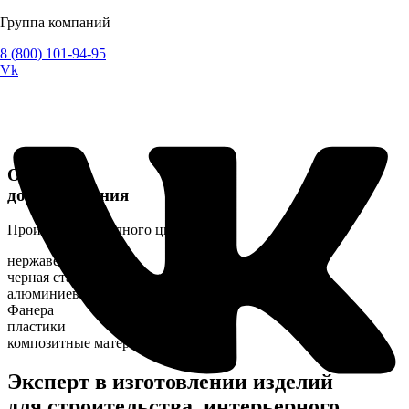
Группа компаний
8 (800) 101-94-95
Vk
От идеи
до воплощения
Производство полного цикла
нержавеющая сталь
черная сталь
алюминиевые сплавы
Фанера
пластики
композитные материалы
Эксперт в изготовлении изделий
для строительства, интерьерного